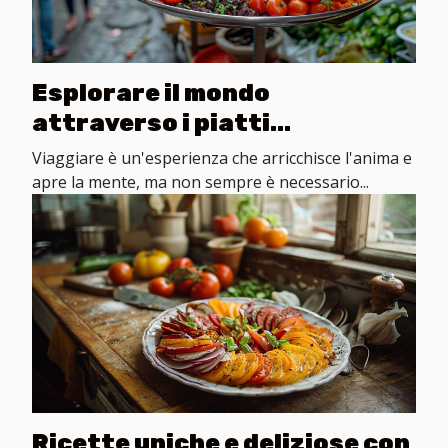
Esplorare il mondo
attraverso i piatti
tradizionali
Viaggiare è un'esperienza che arricchisce l'anima e
apre la mente, ma non sempre è necessario...
Ricette uniche e deliziose con