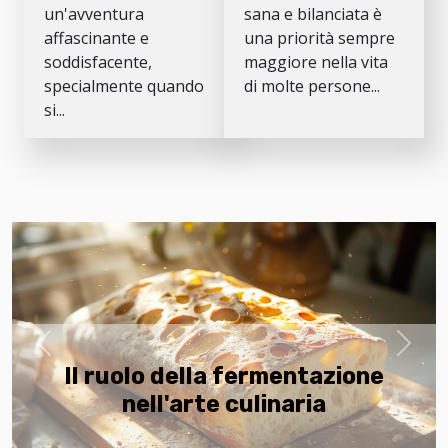
ingredienti
più sani
un'avventura
sana e bilanciata è
comuni
affascinante e
una priorità sempre
soddisfacente,
maggiore nella vita
specialmente quando
di molte persone...
si...
Previous
Next
Il ruolo della fermentazione
nell'arte culinaria