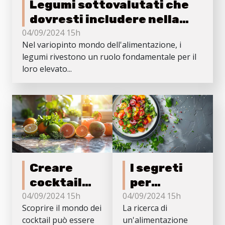
Legumi sottovalutati che
dovresti includere nella
tua dieta
04/09/2024 15h
Nel variopinto mondo dell'alimentazione, i
legumi rivestono un ruolo fondamentale per il
loro elevato...
Creare
I segreti
cocktail
per
perfetti a
rendere i
04/09/2024 15h
04/09/2024 15h
Scoprire il mondo dei
La ricerca di
casa con
tuoi pasti
cocktail può essere
un'alimentazione